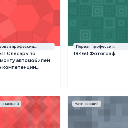
ервая профессия
Первая профессия
кольника
школьника
511 Слесарь по
19460 Фотограф
монту автомобилей
о компетенции
бслуживание
узовой техники»)
чинающий
Начинающий