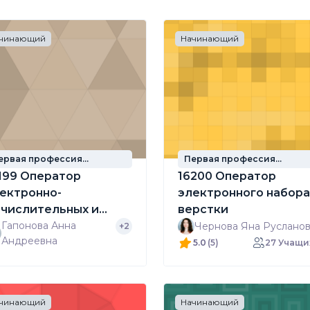
чинающий
Начинающий
ервая профессия
Первая профессия
кольника
школьника
199 Оператор
16200 Оператор
ектронно-
электронного набора
числительных и
верстки
числительных машин
Гапонова Анна
Чернова Яна Руслано
+2
Андреевна
5.0
(5)
27 Учащи
чинающий
Начинающий