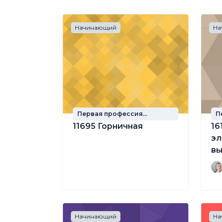
Начинающий
На
Первая профессия
П
школьника
ш
11695 Горничная
16
эл
вы
вы
Начинающий
На