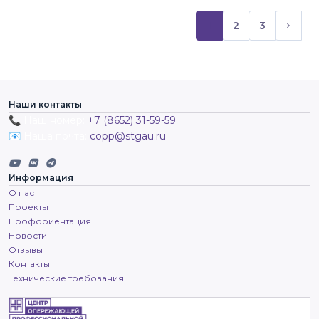
1
2
3
(текущий)
След
Наши контакты
📞 Наш номер:
+7 (8652) 31-59-59
📧 Наша почта:
copp@stgau.ru
Информация
О нас
Проекты
Профориентация
Новости
Отзывы
Контакты
Технические требования