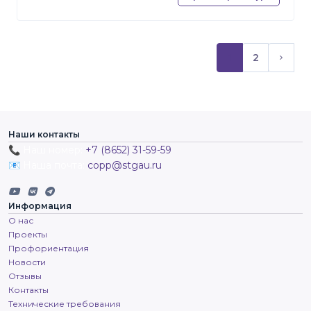
1
2
(текущий)
След
Наши контакты
📞 Наш номер:
+7 (8652) 31-59-59
📧 Наша почта:
copp@stgau.ru
Информация
О нас
Проекты
Профориентация
Новости
Отзывы
Контакты
Технические требования