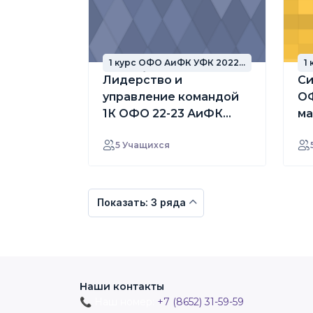
1 курс ОФО АиФК УФК 2022
1
год набора
г
Лидерство и
Си
управление командой
ОФ
1К ОФО 22-23 АиФК
ма
УФК маг
5 Учащихся
Показать: 3 ряда
Наши контакты
📞 Наш номер:
+7 (8652) 31-59-59