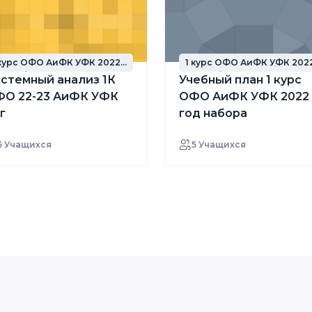
 курс ОФО АиФК УФК 2022
1 курс ОФО АиФК УФК 202
од набора
год набора
стемный анализ 1К
Учебный план 1 курс
О 22-23 АиФК УФК
ОФО АиФК УФК 2022
г
год набора
5 Учащихся
5 Учащихся