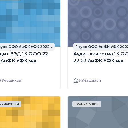
 курс ОФО АиФК УФК 2022
1 курс ОФО АиФК УФК 202
од набора
год набора
дит ВЭД 1К ОФО 22-
Аудит качества 1К О
 АиФК УФК маг
22-23 АиФК УФК маг
5 Учащихся
5 Учащихся
чинающий
Начинающий