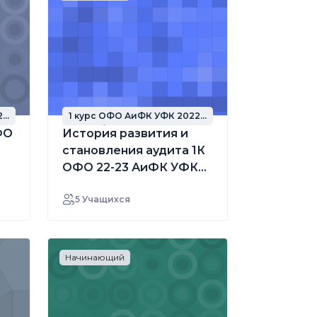
2
1 курс ОФО АиФК УФК 2022
год набора
ФО
История развития и
становления аудита 1К
ОФО 22-23 АиФК УФК
маг
5 Учащихся
Начинающий