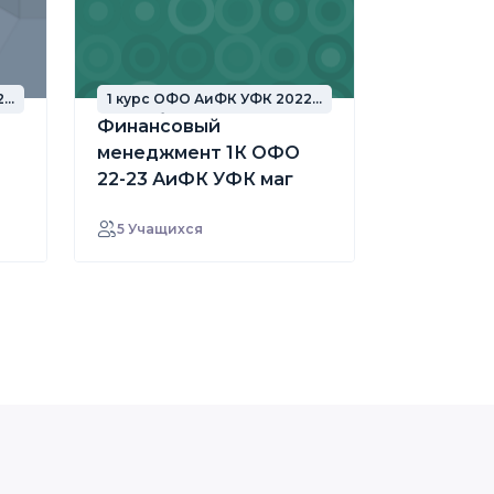
2
1 курс ОФО АиФК УФК 2022
год набора
Финансовый
менеджмент 1К ОФО
22-23 АиФК УФК маг
5 Учащихся