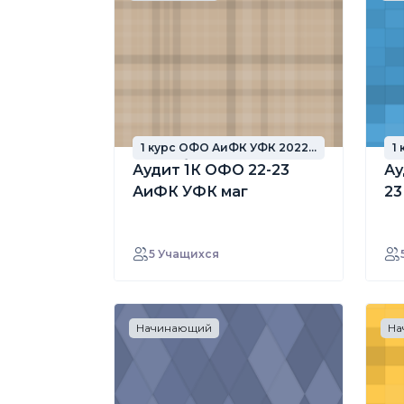
1 курс ОФО АиФК УФК 2022
1
год набора
г
Аудит 1К ОФО 22-23
Ау
АиФК УФК маг
23
5 Учащихся
Начинающий
На