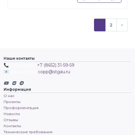
1
2
(текущий)
След
Наши контакты
📞 Наш номер:
+7 (8652) 31-59-59
📧 Наша почта:
copp@stgau.ru
Информация
О нас
Проекты
Профориентация
Новости
Отзывы
Контакты
Технические требования