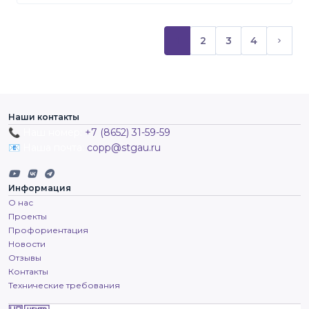
1
2
3
4
(текущий)
След
Наши контакты
📞 Наш номер:
+7 (8652) 31-59-59
📧 Наша почта:
copp@stgau.ru
Информация
О нас
Проекты
Профориентация
Новости
Отзывы
Контакты
Технические требования