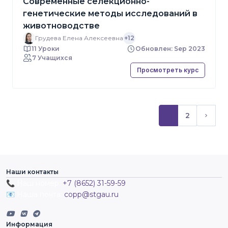
Современные селекционно-
генетические методы исследований в
животноводстве
Грудева Елена Алексеевна
+12
11 Уроки
Обновлен: Sep 2023
7 Учащихся
Просмотреть курс
1
2
(текущий)
След
Наши контакты
📞 Наш номер:
+7 (8652) 31-59-59
📧 Наша почта:
copp@stgau.ru
Информация