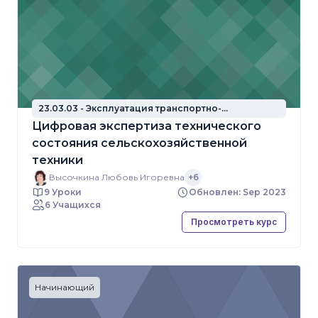
23.03.03 - Эксплуатация транспортно-
технологических машин и комплексов
Цифровая экспертиза технического
состояния сельскохозяйственной
техники
Высочкина Любовь Игоревна
+6
9 Уроки
Обновлен: Sep 2023
6 Учащихся
Просмотреть курс
Начинающий