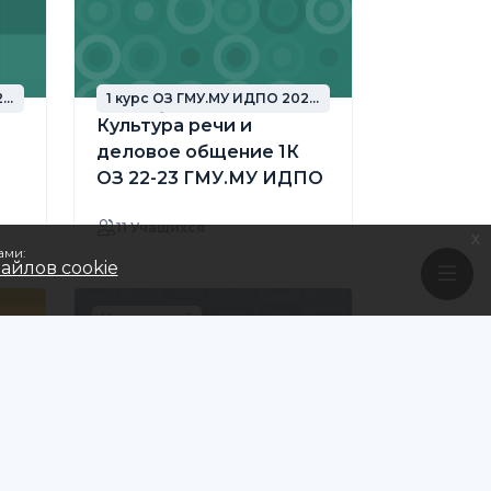
22
1 курс ОЗ ГМУ.МУ ИДПО 2022
год набора
Культура речи и
деловое общение 1К
ОЗ 22-23 ГМУ.МУ ИДПО
11 Учащихся
x
ами:
айлов cookie
Начинающий