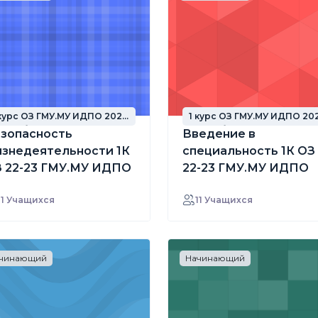
 курс ОЗ ГМУ.МУ ИДПО 2022
1 курс ОЗ ГМУ.МУ ИДПО 20
од набора
год набора
зопасность
Введение в
знедеятельности 1К
специальность 1К ОЗ
 22-23 ГМУ.МУ ИДПО
22-23 ГМУ.МУ ИДПО
11 Учащихся
11 Учащихся
чинающий
Начинающий