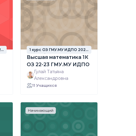
22
1 курс ОЗ ГМУ.МУ ИДПО 2022
год набора
Высшая математика 1К
ОЗ 22-23 ГМУ.МУ ИДПО
Гулай Татьяна
Александровна
11 Учащихся
Начинающий