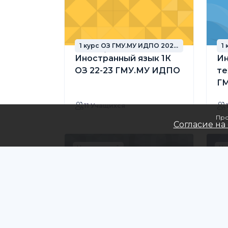
1 курс ОЗ ГМУ.МУ ИДПО 2022
1
год набора
г
Иностранный язык 1К
И
ОЗ 22-23 ГМУ.МУ ИДПО
те
Г
11 Учащихся
Про
Согласие на
Начинающий
На