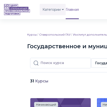
Перейти к основному содержанию
Категории
Главная
Курсы
Ставропольский ГАУ
Институт дополните
Государственное и муни
Госуд
Поиск курса
Поиск курса
31
Курсы
Начинающий
На