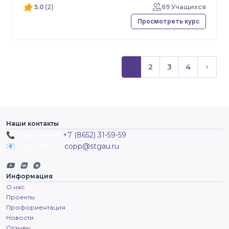
5.0
(2)
69 Учащихся
Просмотреть курс
1
2
3
4
(текущий)
След
Наши контакты
📞 Наш номер:
+7 (8652) 31-59-59
📧 Наша почта:
copp@stgau.ru
Информация
О нас
Проекты
Профориентация
Новости
Отзывы