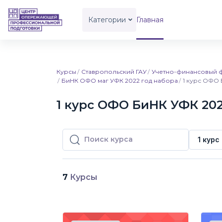
Перейти к основному содержанию
Категории
Главная
Курсы
Ставропольский ГАУ
Учетно-финансовый ф
БиНК ОФО маг УФК 2022 год набора
1 курс ОФО 
1 курс ОФО БиНК УФК 202
1 кур
Поиск курса
Поиск курса
7
Курсы