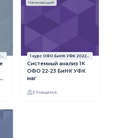
Начинающий
2
1 курс ОФО БиНК УФК 2022
год набора
е
Системный анализ 1К
ОФО 22-23 БиНК УФК
маг
5 Учащихся