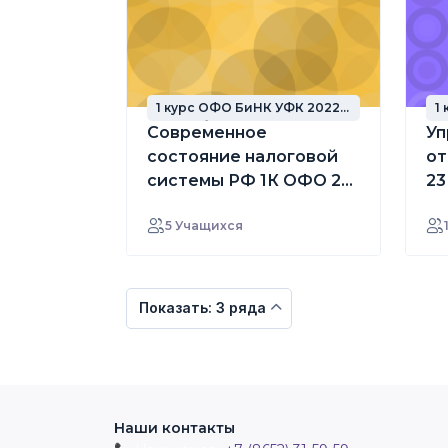
1 курс ОФО БиНК УФК 2022
1
год набора
г
Современное
Уп
состояние налоговой
от
системы РФ 1К ОФО 22-
23
23 БиНК УФК маг
5 Учащихся
Показать: 3 ряда
Наши контакты