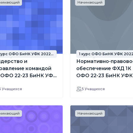
чинающий
Начинающий
 курс ОФО БиНК УФК 2022
1 курс ОФО БиНК УФК 202
од набора
год набора
дерство и
Нормативно-правово
равление командой
обеспечение ФХД 1К
 ОФО 22-23 БиНК УФК
ОФО 22-23 БиНК УФК
г
маг
5 Учащихся
5 Учащихся
чинающий
Начинающий