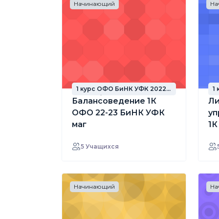
Начинающий
На
1 курс ОФО БиНК УФК 2022
1
год набора
г
Балансоведение 1К
Ли
ОФО 22-23 БиНК УФК
уп
маг
1К
ма
5 Учащихся
Начинающий
На