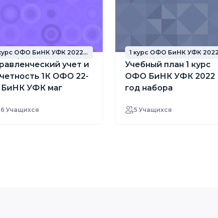
 курс ОФО БиНК УФК 2022
1 курс ОФО БиНК УФК 202
од набора
год набора
равленческий учет и
Учебный план 1 курс
четность 1К ОФО 22-
ОФО БиНК УФК 2022
 БиНК УФК маг
год набора
16 Учащихся
5 Учащихся