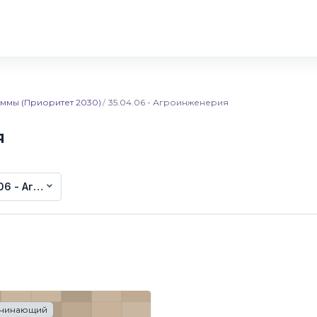
ммы (Приоритет 2030)
35.04.06 - Агроинженерия
я
06 - Агроинженерия
чинающий