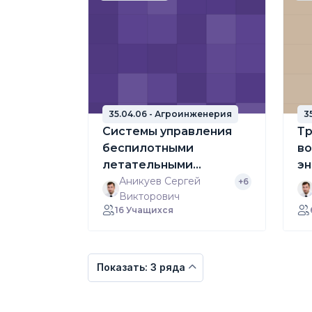
35.04.06 - Агроинженерия
3
Системы управления
Тр
беспилотными
во
летательными
эн
аппаратами
Аникуев Сергей
+6
Викторович
16 Учащихся
Показать: 3 ряда