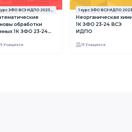
 курс ЗФО ВСЭ ИДПО 2023
1 курс ЗФО ВСЭ ИДПО 202
од набора
год набора
тематические
Неорганическая хим
новы обработки
1К ЗФО 23-24 ВСЭ
нных 1К ЗФО 23-24
ИДПО
СЭ ИДПО
15 Учащихся
15 Учащихся