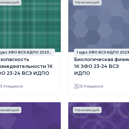
чинающий
Начинающий
 курс ЗФО ВСЭ ИДПО 2023
1 курс ЗФО ВСЭ ИДПО 202
од набора
год набора
зопасность
Биологическая физи
знедеятельности 1К
1К ЗФО 23-24 ВСЭ
О 23-24 ВСЭ ИДПО
ИДПО
15 Учащихся
15 Учащихся
чинающий
Начинающий