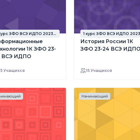
 курс ЗФО ВСЭ ИДПО 2023
1 курс ЗФО ВСЭ ИДПО 202
од набора
год набора
нформационные
История России 1К
хнологии 1К ЗФО 23-
ЗФО 23-24 ВСЭ ИДП
4 ВСЭ ИДПО
15 Учащихся
15 Учащихся
чинающий
Начинающий