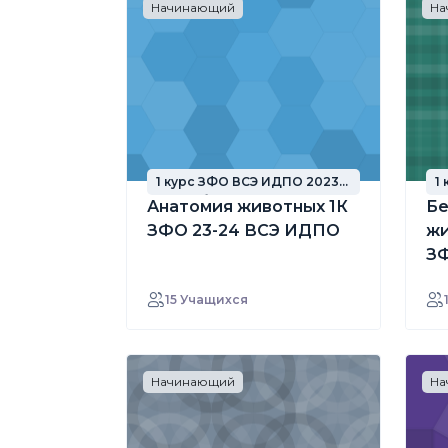
Начинающий
На
1 курс ЗФО ВСЭ ИДПО 2023
1
год набора
г
Анатомия животных 1К
Бе
ЗФО 23-24 ВСЭ ИДПО
жи
ЗФ
15 Учащихся
Начинающий
На