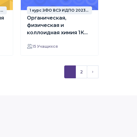
3
1 курс ЗФО ВСЭ ИДПО 2023
год набора
ия
Органическая,
физическая и
коллоидная химия 1К
ЗФО 23-24 ВСЭ ИДПО
15 Учащихся
1
2
(текущий)
Следующая стран