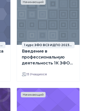
Начинающий
3
1 курс ЗФО ВСЭ ИДПО 2023
год набора
ка
Введение в
профессиональную
деятельность 1К ЗФО
23-24 ВСЭ ИДПО
15 Учащихся
Начинающий