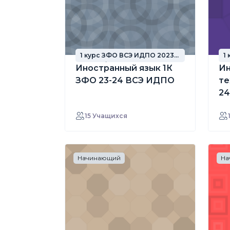
1 курс ЗФО ВСЭ ИДПО 2023
1
год набора
г
Иностранный язык 1К
И
ЗФО 23-24 ВСЭ ИДПО
те
2
15 Учащихся
Начинающий
На