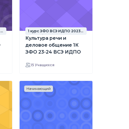
3
1 курс ЗФО ВСЭ ИДПО 2023
год набора
Культура речи и
О
деловое общение 1К
ЗФО 23-24 ВСЭ ИДПО
15 Учащихся
Начинающий