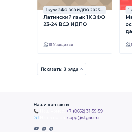
1 курс ЗФО ВСЭ ИДПО 2023
1
год набора
г
Латинский язык 1К ЗФО
Ма
23-24 ВСЭ ИДПО
ос
да
В
15 Учащихся
Показать: 3 ряда
Наши контакты
📞 Наш номер:
+7 (8652) 31-59-59
📧 Наша почта:
copp@stgau.ru